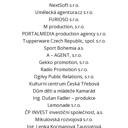
NextSoft s.r.o.
Umělecká agentura.cz s.r.o.
FURIOSO s.r.o.
M production, s.r.o.
PORTALMEDIA production agency s.r.o.
Tupperware Czech Republic, spol. s.r.o.
Sport Bohemia a.s.
A – AGENT, s.r.o.
Gekko promotion, s.r.o.
Radio Promotion s.r.o.
Ogilvy Public Relations, s.r.o.
Kulturní centrum Česká Třebová
Dům dětí a mládeže Kamarád
Ing. Dušan Fadler – produkce
Lemonade s.r.o.
ČP INVEST investiční společnost, a.s.
Mikulovská rozvojová s.r.o.
Ing. Lenka Kocmanová Taussigová