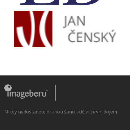
Nikdy nedostanete druhou šanci udělat první dojem