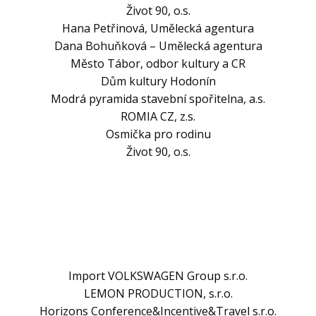
Život 90, o.s.
Hana Petřinová, Umělecká agentura
Dana Bohuňková – Umělecká agentura
Město Tábor, odbor kultury a CR
Dům kultury Hodonín
Modrá pyramida stavební spořitelna, a.s.
ROMIA CZ, z.s.
Osmička pro rodinu
Život 90, o.s.
Import VOLKSWAGEN Group s.r.o.
LEMON PRODUCTION, s.r.o.
Horizons Conference&Incentive&Travel s.r.o.