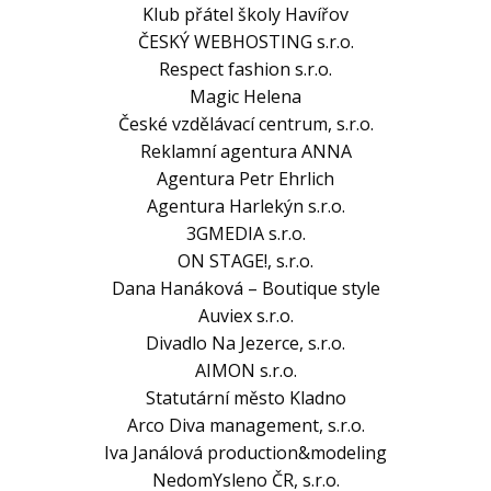
Klub přátel školy Havířov
ČESKÝ WEBHOSTING s.r.o.
Respect fashion s.r.o.
Magic Helena
České vzdělávací centrum, s.r.o.
Reklamní agentura ANNA
Agentura Petr Ehrlich
Agentura Harlekýn s.r.o.
3GMEDIA s.r.o.
ON STAGE!, s.r.o.
Dana Hanáková – Boutique style
Auviex s.r.o.
Divadlo Na Jezerce, s.r.o.
AIMON s.r.o.
Statutární město Kladno
Arco Diva management, s.r.o.
Iva Janálová production&modeling
NedomYsleno ČR, s.r.o.