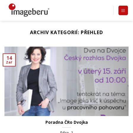
Přeskočit
na
obsah
ARCHIV KATEGORIÍ:
PŘEHLED
14
Zář
Poradna ČRo Dvojka
[Více...]