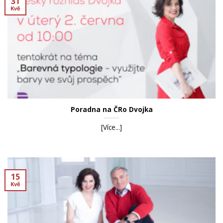
31
Kvě
Poradna na ČRo Dvojka
[Více...]
15
Kvě