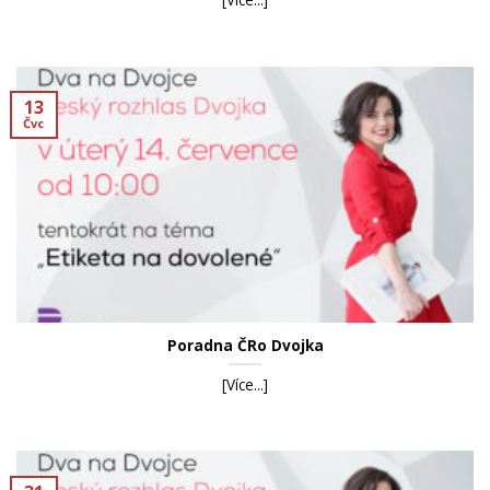
13
Čvc
Poradna ČRo Dvojka
[Více...]